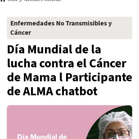
Ruta
de
Enfermedades No Transmisibles y
navegación
Cáncer
Día Mundial de la
lucha contra el Cáncer
de Mama l Participante
de ALMA chatbot