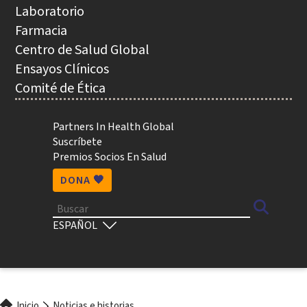
NAVEGACIÓN
Laboratorio
Farmacia
Centro de Salud Global
Ensayos Clínicos
Comité de Ética
Utility
Partners In Health Global
Suscríbete
Premios Socios En Salud
DONA 🧡
Buscar
Select
your
language
Inicio
Noticias e historias