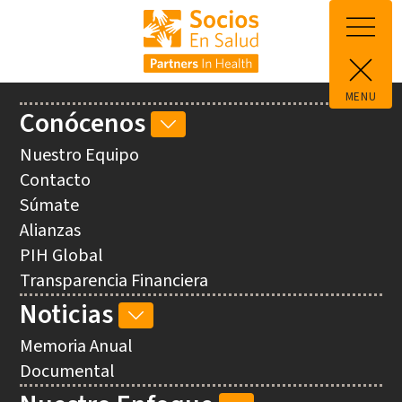
Pasar al contenido principal
MENU
Main
Conócenos
CONÓCENOS
navigation
SUB-
Nuestro Equipo
NAVEGACIÓN
Contacto
Súmate
Alianzas
PIH Global
Transparencia Financiera
Noticias
NOTICIAS
SUB-
Memoria Anual
NAVEGACIÓN
Documental