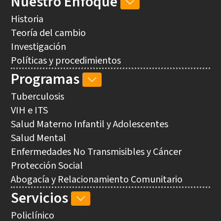
Nuestro Enfoque
NUESTRO
ENFOQUE
Historia
SUB-
Teoría del cambio
NAVEGACIÓN
Investigación
Políticas y procedimientos
Programas
PROGRAMAS
SUB-
Tuberculosis
NAVEGACIÓN
VIH e ITS
Salud Materno Infantil y Adolescentes
Salud Mental
Enfermedades No Transmisibles y Cáncer
Protección Social
Abogacía y Relacionamiento Comunitario
Servicios
SERVICIOS
SUB-
Policlínico