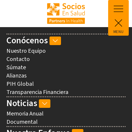
Pasar al contenido principal
MENU
Main
Conócenos
CONÓCENOS
navigation
SUB-
Nuestro Equipo
NAVEGACIÓN
Contacto
Súmate
Alianzas
PIH Global
Transparencia Financiera
Noticias
NOTICIAS
SUB-
Memoria Anual
NAVEGACIÓN
Documental