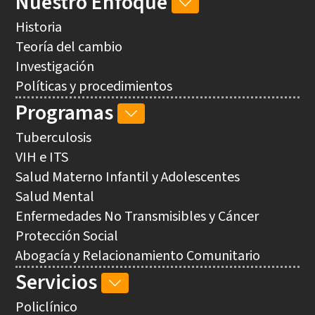
Nuestro Enfoque
NUESTRO
ENFOQUE
Historia
SUB-
Teoría del cambio
NAVEGACIÓN
Investigación
Políticas y procedimientos
Programas
PROGRAMAS
SUB-
Tuberculosis
NAVEGACIÓN
VIH e ITS
Salud Materno Infantil y Adolescentes
Salud Mental
Enfermedades No Transmisibles y Cáncer
Protección Social
Abogacía y Relacionamiento Comunitario
Servicios
SERVICIOS
SUB-
Policlínico