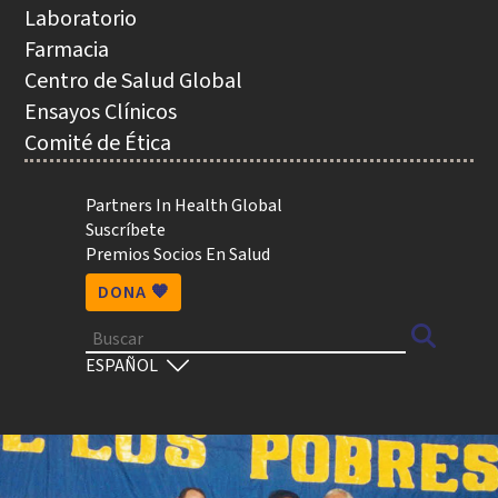
NAVEGACIÓN
Laboratorio
Farmacia
Centro de Salud Global
Ensayos Clínicos
Comité de Ética
Utility
Partners In Health Global
Suscríbete
Premios Socios En Salud
DONA 🧡
Buscar
Select
your
language