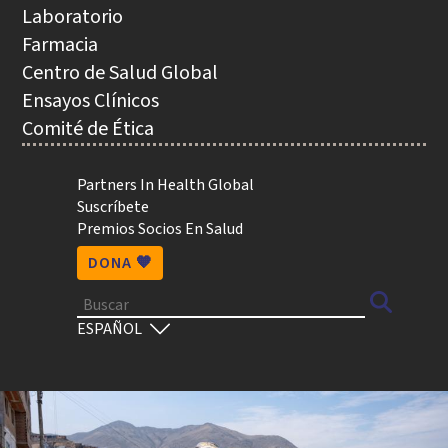
NAVEGACIÓN
Laboratorio
Farmacia
Centro de Salud Global
Ensayos Clínicos
Comité de Ética
Utility
Partners In Health Global
Suscríbete
Premios Socios En Salud
DONA 🧡
Buscar
Select
your
language