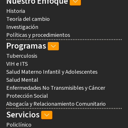
Nuestro Enfoque
NUESTRO
ENFOQUE
Historia
SUB-
Teoría del cambio
NAVEGACIÓN
Investigación
Políticas y procedimientos
Programas
PROGRAMAS
SUB-
Tuberculosis
NAVEGACIÓN
VIH e ITS
Salud Materno Infantil y Adolescentes
Salud Mental
Enfermedades No Transmisibles y Cáncer
Protección Social
Abogacía y Relacionamiento Comunitario
Servicios
SERVICIOS
SUB-
Policlínico