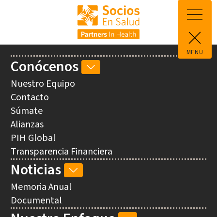
Pasar al contenido principal
MENU
Main
Conócenos
CONÓCENOS
navigation
SUB-
Nuestro Equipo
NAVEGACIÓN
Contacto
Súmate
Alianzas
PIH Global
Transparencia Financiera
Noticias
NOTICIAS
SUB-
Memoria Anual
NAVEGACIÓN
Documental