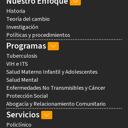
Nuestro Enfoque
NUESTRO
ENFOQUE
Historia
SUB-
Teoría del cambio
NAVEGACIÓN
Investigación
Políticas y procedimientos
Programas
PROGRAMAS
SUB-
Tuberculosis
NAVEGACIÓN
VIH e ITS
Salud Materno Infantil y Adolescentes
Salud Mental
Enfermedades No Transmisibles y Cáncer
Protección Social
Abogacía y Relacionamiento Comunitario
Servicios
SERVICIOS
SUB-
Policlínico