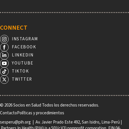
CONNECT
INSTAGRAM
FACEBOOK
LINKEDIN
YOUTUBE
TIKTOK
TWITTER
© 2026 Socios en Salud Todos los derechos reservados.
Footer
Contacto
Políticas y procedimientos
sesperu@pih.org
| Av. Javier Prado Este 492, San Isidro, Lima-Perú |
Partners In Health (PIH) is a 501(c)(3) nonprofit corporation, EIN 04-