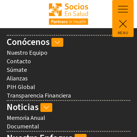
Pasar al contenido principal
MENU
Main
Conócenos
CONÓCENOS
navigation
SUB-
Nuestro Equipo
NAVEGACIÓN
Contacto
Súmate
Alianzas
PIH Global
Transparencia Financiera
Noticias
NOTICIAS
SUB-
Memoria Anual
NAVEGACIÓN
Documental