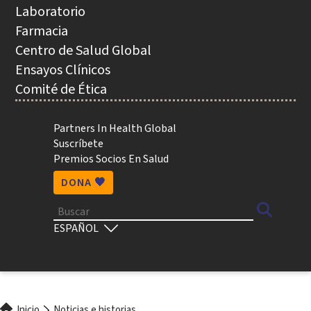
NAVEGACIÓN
Laboratorio
Farmacia
Centro de Salud Global
Ensayos Clínicos
Comité de Ética
Utility
Partners In Health Global
Suscríbete
Premios Socios En Salud
DONA 🧡
Buscar
Select
your
language
Inicio
Noticias e historias