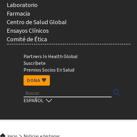
NAVEGACIÓN
Laboratorio
Farmacia
Centro de Salud Global
Ensayos Clínicos
Comité de Ética
Utility
Partners In Health Global
Suscríbete
Premios Socios En Salud
DONA 🧡
Buscar
Select
your
language
Inicio
Noticias e historias