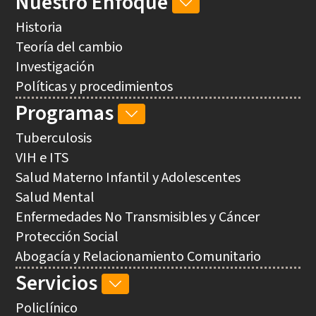
Nuestro Enfoque
NUESTRO
ENFOQUE
Historia
SUB-
Teoría del cambio
NAVEGACIÓN
Investigación
Políticas y procedimientos
Programas
PROGRAMAS
SUB-
Tuberculosis
NAVEGACIÓN
VIH e ITS
Salud Materno Infantil y Adolescentes
Salud Mental
Enfermedades No Transmisibles y Cáncer
Protección Social
Abogacía y Relacionamiento Comunitario
Servicios
SERVICIOS
SUB-
Policlínico