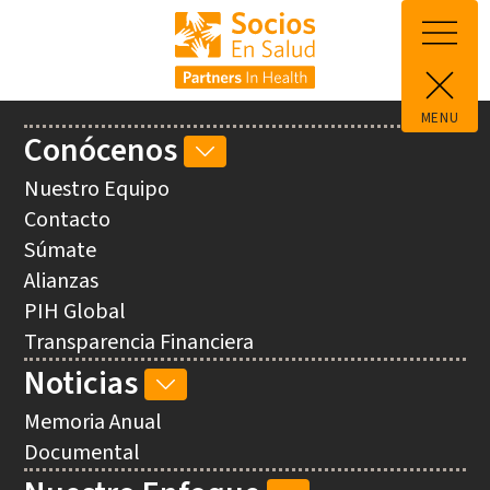
Pasar al contenido principal
MENU
Main
Conócenos
CONÓCENOS
navigation
SUB-
Nuestro Equipo
NAVEGACIÓN
Contacto
Súmate
Alianzas
PIH Global
Transparencia Financiera
Noticias
NOTICIAS
SUB-
Memoria Anual
NAVEGACIÓN
Documental